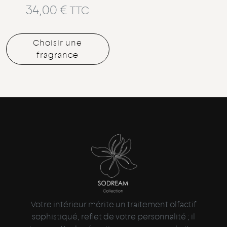
34,00
€
TTC
Choisir une
fragrance
Votre intérieur mérite un traitement olfactif
sophistiqué, reflet de votre personnalité ; il